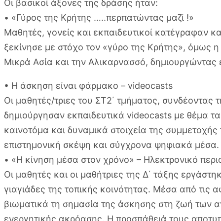
Οι βασικοί άξονες της δράσης ήταν:
• «Γύρος της Κρήτης …..περπατώντας μαζί !»
Μαθητές, γονείς και εκπαιδευτικοί κατέγραφαν κ
ξεκίνησε με στόχο τον «γύρο της Κρήτης», όμως 
Μικρά Ασία και την Αλικαρνασσό, δημιουργώντας έν
• Η άσκηση είναι φάρμακο – videocasts
Οι μαθητές/τριες του ΣΤ2΄ τμήματος, συνδέοντας 
δημιούργησαν εκπαιδευτικά videocasts με θέμα τ
καινοτόμα και δυναμικά στοιχεία της συμμετοχής 
επιστημονική σκέψη και σύγχρονα ψηφιακά μέσα.
• «Η κίνηση μέσα στον χρόνο» – Ηλεκτρονικό περι
Οι μαθητές και οι μαθήτριες της Δ΄ τάξης εργάστ
γιαγιάδες της τοπικής κοινότητας. Μέσα από τις α
βιωματικά τη σημασία της άσκησης στη ζωή των 
ενεργητικής ακρόασης. Η προσπάθειά τους αποτυπ