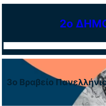
Μετάβαση
στο
2ο ΔΗΜ
περιεχόμενο
Το σχολείο μ
3ο Βραβείο Πανελλήνι