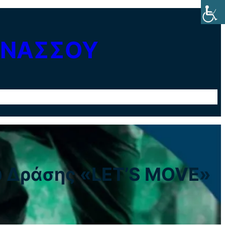
ΡΝΑΣΣΟΥ
η
Επικοινωνία
ύ Δράσης «LET’S MOVE»