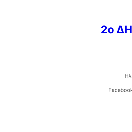
2ο Δ
Ηλ
Faceboo