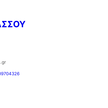
ΑΣΣΟΥ
.gr
709704326